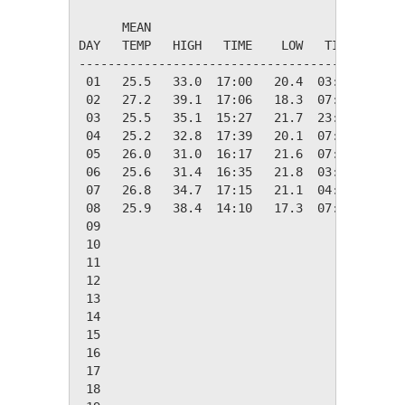
                                         HEAT
      MEAN                               DEG 
DAY   TEMP   HIGH   TIME    LOW   TIME   DAYS
---------------------------------------------
 01   25.5   33.0  17:00   20.4  03:23    0.0
 02   27.2   39.1  17:06   18.3  07:12    0.0
 03   25.5   35.1  15:27   21.7  23:33    0.0
 04   25.2   32.8  17:39   20.1  07:13    0.0
 05   26.0   31.0  16:17   21.6  07:07    0.0
 06   25.6   31.4  16:35   21.8  03:39    0.0
 07   26.8   34.7  17:15   21.1  04:52    0.0
 08   25.9   38.4  14:10   17.3  07:13    0.0
 09

 10

 11

 12

 13

 14

 15

 16

 17

 18
