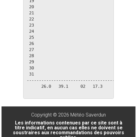
 19

 20

 21

 22

 23

 24

 25

 26

 27

 28

 29

 30

 31

---------------------------------------------
      26.0   39.1     02   17.3     08    0.0
Copyright © 2026 Météo Saverdun
Les informations contenues par ce site sont à
titre indicatif, en aucun cas elles ne doivent se
soustraires aux recommandations des pouvoirs